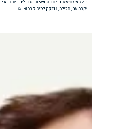
תכנון נסיעה לחו"ל הוא תמיד מרגש, אך טומן בחובו 
לא מעט חששות. אחד החששות הגדולים ביותר הוא 
יקרה אם, חלילה, נזדקק לטיפול רפואי או...