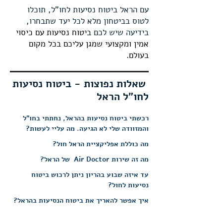
עם הראל ביטוח נסיעות לחו"ל, תוכלו
לטוס בביטחון מלא לכל יעד שתבחרו,
בידיעה שיש לכם
ביטוח נסיעות עם
כיסוי
אמין ומקצועי שמגן עליכם בכל מקום
בעולם
.
שאלות נפוצות - ביטוח נסיעות
לחו"ל הראל
רכשתי ביטוח נסיעות בהראל, נחתתי בחו"ל 
לאחר פנייה לדלפק אבדות ומציאות בשדה 
התעופה וקבלת אישור על איחור בהגעת 
אפליקציה הראל חו"ל מיועדת לביצוע מגוון 
הכבודה, נכנסים לאפליקציית הראל חו"ל.  
פעולות בנוחות ובמהירות מכל מקום בעולם: 
איתור  רופא או מרכז רפואי בחו"ל באפליקציה 
לוחצים על כפתור ל "תשלום עבור איחור 
עד איזה שבוע בהריון ניתן לרכוש ביטוח 
קבלת 155$ במקרה של איחור בהגעת המזוודה, 
של הראל חו"ל. התשלום מבוצע ע"י הראל.
מזוודה" וממלאים את פרטי המקרה ומקבלים 
לחשבונכם 155$ באמצעות כרטיס האשראי או 
כיסוי לנוסעת בהיריון הינו עד שבוע 32, 
לרופא מבוצע ישירות על ידי הראל ( ללא צורך 
אפליקציית ביט, הכל בכפוף לתנאים המלאים 
ובתנאי שגילה עד 42 שנים.
בהגשת תביעה מצידכם , עדכון תקופת הביטוח 
נכנסים לאפליקציית הראל חו"ל ולוחצים על 
והמחייבים המפורטים בפוליסת הביטוח.
האם ניתן לקצר את הביטוח ולקבל החזר עבור 
ועוד.
כפתור הארכת תוקף הביטוח, עניין של כמה 