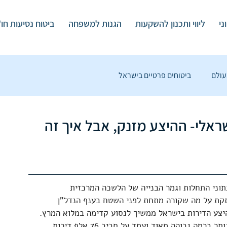
ני
ליווי ותכנון להשקעות
הגנות למשפחה
ביטוח נסיעות חו
עולם
ביטוחים פרטיים בישראל
על עולם הפיננסים
ביטוח נסיעות לפי הרחבות
ראלי- ההיצע מזנק, אבל איך זה
תוחים פיננסיים
וני התחלות וגמר הבנייה של הלשכה המרכזית 
תקת על מה שקורה מתחת לפני השטח בענף הנדל"ן 
היצע הדירות בישראל ממשיך לנסוע קדימה במלוא המרץ.  
בארבעת הרבעונים האחרונים, היקף התחלות הבנייה נותר ברמה גבוהה מאוד ועמד על סביב 76 אלף דירות. 