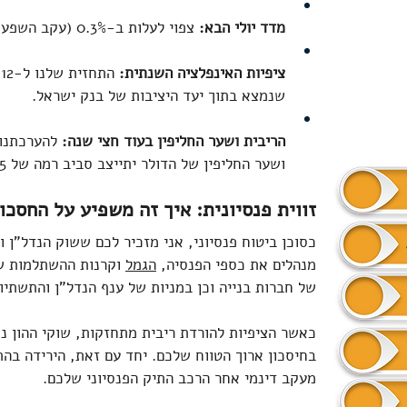
מדד יולי הבא:
 צפוי לעלות ב-0.3% (עקב השפעות עונתיות של קיץ וחופשות).  
ציפיות האינפלציה השנתית:
שנמצא בתוך יעד היציבות של בנק ישראל.  
הריבית ושער החליפין בעוד חצי שנה:
ושער החליפין של הדולר יתייצב סביב רמה של 2.85 שקלים.  
זווית פנסיונית: איך זה משפיע על החסכ
כסוכן ביטוח פנסיוני, אני מזכיר לכם ששוק הנדל"ן ו
מנהלים את כספי הפנסיה, 
הגמל
וקרנות ההשתלמות של
של חברות בנייה וכן במניות של ענף הנדל"ן והתשתיו
כאשר הציפיות להורדת ריבית מתחזקות, שוקי ההון נ
בחיסכון ארוך הטווח שלכם. יחד עם זאת, הירידה בהת
מעקב דינמי אחר הרכב התיק הפנסיוני שלכם.