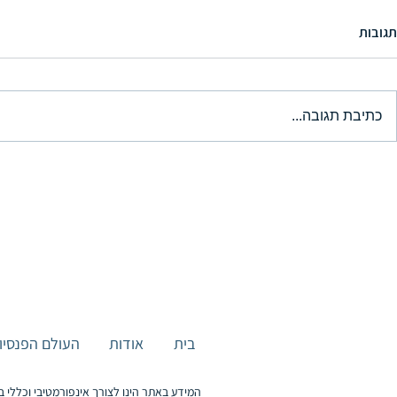
תגובות
כתיבת תגובה...
אסטרטגיית מס: איך להפוך חיסכון
המדריך המקיף 
נזיל לקצבה פטורה ממס בהראל
להשקעה בהראל (עד
בית
אודות
העולם הפנסיונ
המידע באתר הינו לצורך אינפורמטיבי וכללי ב