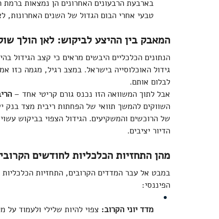
בארבעת הרבעונים האחרונים הן נמצאות ברמת הש
טבעי אחרי הבום הגדול של השנים האחרונות, לצ
המאבק בין ההיצע לביקוש: לאן הולך שוק
הנתונים הכלכליים היבשים מראים כי קצב הגידול בהי
גידול האוכלוסייה בישראל. במצב רגיל, מגמה כזו אמו
לבלום אותם.  
אבל לתוך המשוואה הזו נכנס גורם קריטי אחד – 
הריב
השווקים להמשך תוואי של הפחתות ריבית מצד בנק י
של הרוכשים והמשקיעים. הגידול הצפוי בביקוש עשוי 
הדיור יציבים.  
מהן התחזיות הכלכליות לחודשים הקרובי
במבט אל עבר המדדים הקרובים, התחזיות הכלכליות ה
הפיננסי:  
מדד יוני הקרוב:
 צפוי להיות שלילי ולעמוד על מינוס 1%