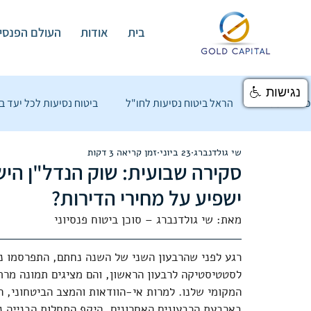
בית
אודות
העולם הפנסיו
נגישות
כל הפוסטים
הראל ביטוח נסיעות לחו"ל
ביטוח נסיעות לכל יעד ב
שי גולדנברג
23 ביוני
זמן קריאה 3 דקות
ביטוח נסיעות לחו"ל - כל מה שחשוב
העולם הפנסיוני
הכל 
סקירה שבועית: שוק הנדל"ן היש
ישפיע על מחירי הדירות?
ניהול תיק השקעות
קופת גמל להשקעה
דסק האנליזה - ני
מאת: שי גולדנברג – סוכן ביטוח פנסיוני
רגע לפני שהרבעון השני של השנה נחתם, התפרסמו נת
לסטטיסטיקה לרבעון הראשון, והם מציגים תמונה מר
המקומי שלנו. למרות אי-הוודאות והמצב הביטחוני, 