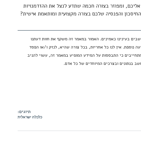
אליכם, ומפוזר בצורה חכמה שתדע לנצל את ההזדמנויות 
החיסכון והפנסיה שלכם בצורה מקצועית ומותאמת אישית? 
שבים בעינינו כאמינים. האמור במאמר זה משקף את חוות דעתנו 
ה נוספת. אין לנו כל אחריות, בכל צורה שהיא, לנזק ו/או הפסד 
מתחייבים כי התבססות על המידע המופיע במאמר זה, עשוי להניב 
שב בנתונים ובצרכים המיוחדים של כל אדם.
JSON

תיוגים:
כלכלה ישראלית