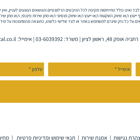
לבד ואינו כולל התייחסות מקיפה לכל ההיבטים הרלוונטיים והנושאים הנוגעים לעניין, ואי
 ייעוץ ו/או שיווק השקעות ו/או ייעוץ ו/או שיווק פנסיוני ו/או מתן שירות פיננסי, ו/או מתן 
ם על כל נזק שיגרם למשתמש באתר או לצד שלישי כלשהו, כתוצאה מהסתמכות על מידע
פק 48, ראשון לציון |
משרד: 03-6039392 |
אימייל: info@goldcapital.co.il
הרת נגישות
|
אמנת שירות
|
תנאי שימוש ומדיניות פרטיות
|
מחירו