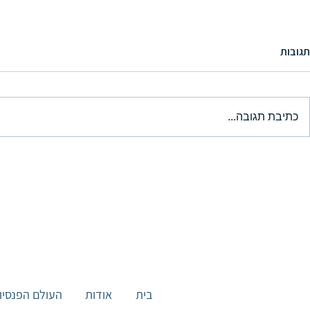
תגובות
כתיבת תגובה...
ביטוח נסיעות לחו"ל לחולים כרוניים
פוליסת ביטוח נ
- המדריך המלא
First Class
בית
אודות
העולם הפנסיונ