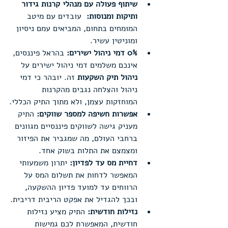
שיתוף פעולה עם מנהלי קרנות גידור 
ותיקות ומנוסות:
  עובדים עם מיטב 
המומחים בתחום, המביאים עמם ניסיון 
ומוניטין עשיר.
0% דמי ניהול ישירים:
 בהראל פיננסים, 
אינכם משלמים דמי ניהול ישירים על 
ניהול תיק השקעות
 זה. יובהר כי דמי 
ניהול והצלחה נגבים מהקרנות 
המוחזקות עצמן, ולא מתוך התיק הכללי.
אפשרות חשיפה למספר שווקים:
 התיק 
מעניק גישה לשווקים פיננסיים מגוונים 
ברחבי העולם, מה שמגביר את הפיזור 
ומצמצם את התלות בשוק אחד.
דחיית מס עד לפדיון:
 יתרון משמעותי 
המאפשר לדחות את תשלום המס על 
הרווחים עד למועד פדיון ההשקעה, 
ובכך להגדיל את אפקט הריבית דריבית.
נזילות חודשית:
 התיק מציע נזילות 
חודשית, המאפשרת לכם גמישות 