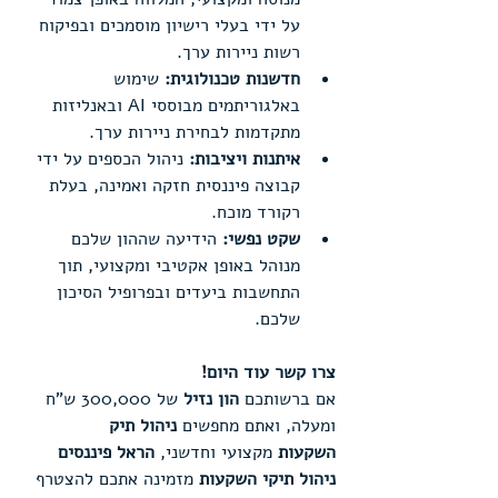
על ידי בעלי רישיון מוסמכים ובפיקוח 
רשות ניירות ערך.
חדשנות טכנולוגית:
 שימוש 
באלגוריתמים מבוססי AI ובאנליזות 
מתקדמות לבחירת ניירות ערך.
איתנות ויציבות:
 ניהול הכספים על ידי 
קבוצה פיננסית חזקה ואמינה, בעלת 
רקורד מוכח.
שקט נפשי:
 הידיעה שההון שלכם 
מנוהל באופן אקטיבי ומקצועי, תוך 
התחשבות ביעדים ובפרופיל הסיכון 
שלכם.
צרו קשר עוד היום!
אם ברשותכם 
הון נזיל
 של 300,000 ש"ח 
ומעלה, ואתם מחפשים 
ניהול תיק 
השקעות
 מקצועי וחדשני, 
הראל פיננסים 
ניהול תיקי השקעות
 מזמינה אתכם להצטרף 