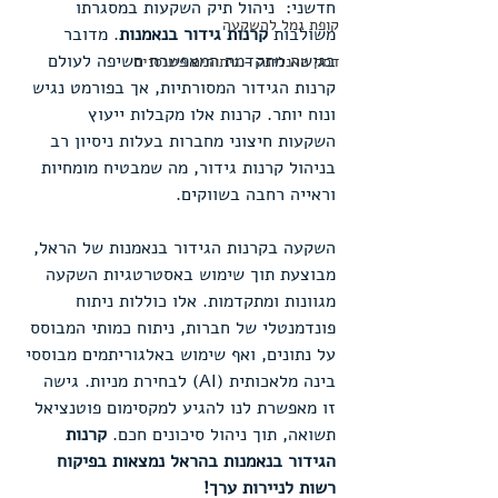
חדשני:  ניהול תיק השקעות במסגרתו 
קופת גמל להשקעה
משולבות 
קרנות גידור בנאמנות
. מדובר 
בגישה מתקדמת המאפשרת חשיפה לעולם 
דסק האנליזה - ניתוחים פיננסיים
קרנות הגידור המסורתיות, אך בפורמט נגיש 
ונוח יותר. קרנות אלו מקבלות ייעוץ 
השקעות חיצוני מחברות בעלות ניסיון רב 
בניהול קרנות גידור, מה שמבטיח מומחיות 
וראייה רחבה בשווקים.
השקעה בקרנות הגידור בנאמנות של הראל, 
מבוצעת תוך שימוש באסטרטגיות השקעה 
מגוונות ומתקדמות. אלו כוללות ניתוח 
פונדמנטלי של חברות, ניתוח כמותי המבוסס 
על נתונים, ואף שימוש באלגוריתמים מבוססי 
בינה מלאכותית (AI) לבחירת מניות. גישה 
זו מאפשרת לנו להגיע למקסימום פוטנציאל 
תשואה, תוך ניהול סיכונים חכם. 
קרנות 
הגידור בנאמנות בהראל נמצאות בפיקוח 
רשות לניירות ערך!